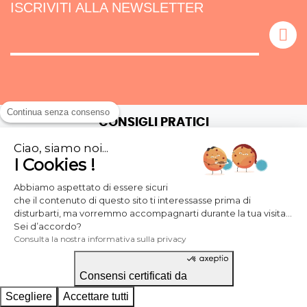
ISCRIVITI ALLA NEWSLETTER
Continua senza consenso
CONSIGLI PRATICI
Ciao, siamo noi...
CARTE E MATERIALI
I Cookies !
FINITURE
Abbiamo aspettato di essere sicuri
PREPARE IL FILE
che il contenuto di questo sito ti interessasse prima di
CONTROLLO DEL FILE
disturbarti, ma vorremmo accompagnarti durante la tua visita...
Sei d’accordo?
TEMPISTICHE E SPEDIZIONI
Consulta la nostra informativa sulla privacy
CONSIGLI PER L’APPLICAZIONE
GUIDA AL SENSO DI USCITA
Consensi certificati da
LA NOSTRA STAMPERIA
Scegliere
Accettare tutti