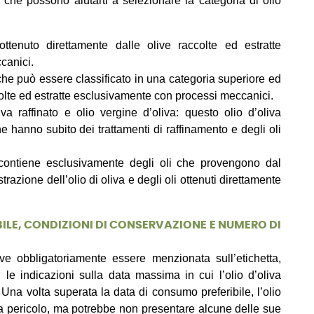
che possono aiutarti a selezionare la categoria di olio
ttenuto direttamente dalle olive raccolte ed estratte
canici.
 che può essere classificato in una categoria superiore ed
colte ed estratte esclusivamente con processi meccanici.
va raffinato e olio vergine d’oliva: questo olio d’oliva
e hanno subito dei trattamenti di raffinamento e degli oli
 contiene esclusivamente degli oli che provengono dal
trazione dell’olio di oliva e degli oli ottenuti direttamente
BILE, CONDIZIONI DI CONSERVAZIONE E NUMERO DI
e obbligatoriamente essere menzionata sull’etichetta,
i le indicazioni sulla data massima in cui l’olio d’oliva
. Una volta superata la data di consumo preferibile, l’olio
pericolo, ma potrebbe non presentare alcune delle sue