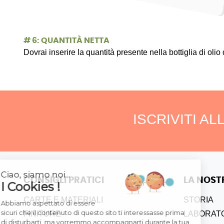
#
6: QUANTITÀ NETTA
Dovrai inserire la quantità presente nella bottiglia di olio d’o
ISCRIVITI A
Continua senza consenso
Ciao, siamo noi...
CONSIGLI PRATICI
LA NOST
I Cookies !
CARTE E MATERIALI
STORIA
Abbiamo aspettato di essere
sicuri che il contenuto di questo sito ti interessasse prima
FINITURE
LABORATO
di disturbarti, ma vorremmo accompagnarti durante la tua