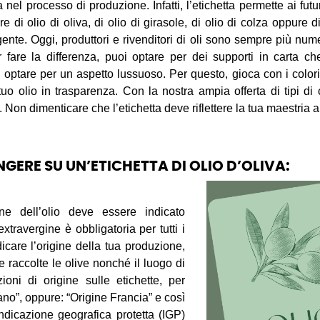
a nel processo di produzione. Infatti, l’etichetta permette ai fut
re di olio di oliva, di olio di girasole, di olio di colza oppure 
gente. Oggi, produttori e rivenditori di oli sono sempre più num
 fare la differenza, puoi optare per dei supporti in carta ch
i optare per un aspetto lussuoso. Per questo, gioca con i colori
tuo olio in trasparenza. Con la nostra ampia offerta di tipi di
 Non dimenticare che l’etichetta deve riflettere la tua maestria ar
GERE SU UN’ETICHETTA DI OLIO D’OLIVA:
ne dell’olio deve essere indicato
 extravergine è obbligatoria per tutti i
dicare l’origine della tua produzione,
 raccolte le olive nonché il luogo di
ioni di origine sulle etichette, per
iano”, oppure: “Origine Francia” e così
ndicazione geografica protetta (IGP)